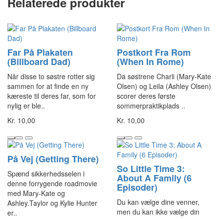
Relaterede produkter
Far På Plakaten
Postkort Fra Rom
(Billboard Dad)
(When In Rome)
Når disse to søstre rotter sig
Da søstrene Charli (Mary-Kate
sammen for at finde en ny
Olsen) og Leila (Ashley Olsen)
kæreste til deres far, som for
scorer deres første
nylig er ble..
sommerpraktikplads ..
Kr. 10,00
Kr. 10,00
På Vej (Getting There)
So Little Time 3:
Spænd sikkerhedsselen i
About A Family (6
denne forrygende roadmovie
Episoder)
med Mary-Kate og
Du kan vælge dine venner,
Ashley.Taylor og Kylie Hunter
men du kan ikke vælge din
er..